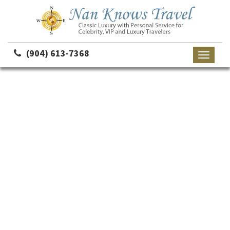
(904) 613-7368
Toggle
navigati